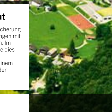
ut
icherung
ungen mit
n. Im
e dies
einem
rden