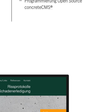
Programmierung Open Source
concreteCMS®